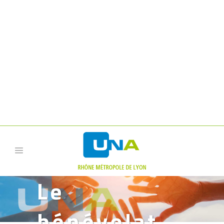
UNA RHÔNE MÉTROPOLE
DE LYON - 11 RUE AUGUSTE
LACROIX, LYON 69003, 06
44 13 70 36|
Le
bénévolat