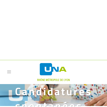
UNA RHÔNE MÉTROPOLE
DE LYON - 11 RUE AUGUSTE
LACROIX, LYON 69003, 06
44 13 70 36|
Candidatures
spontanées